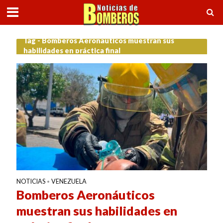
Tag - Bomberos Aeronáuticos muestran sus
habilidades en práctica final
NOTICIAS
VENEZUELA
•
Bomberos Aeronáuticos
muestran sus habilidades en