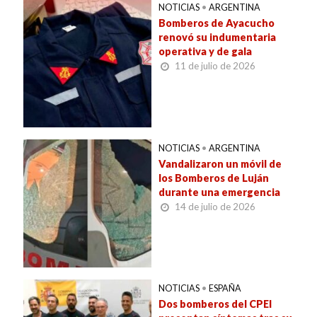
NOTICIAS
•
ARGENTINA
Bomberos de Ayacucho
renovó su indumentaria
operativa y de gala
11 de julio de 2026
NOTICIAS
•
ARGENTINA
Vandalizaron un móvil de
los Bomberos de Luján
durante una emergencia
14 de julio de 2026
NOTICIAS
•
ESPAÑA
Dos bomberos del CPEI