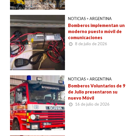
NOTICIAS
•
ARGENTINA
Bomberos implementan un
moderno puesto móvil de
comunicaciones
8 de julio de 2026
NOTICIAS
•
ARGENTINA
Bomberos Voluntarios de 9
de Julio presentaron su
nuevo Móvil
16 de julio de 2026