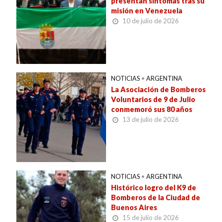
presentan síntomas tras su
misión en Venezuela
10 de julio de 2026
NOTICIAS
•
ARGENTINA
La Asociación de Bomberos
Voluntarios de 9 de Julio
conmemoró sus 80 años
13 de julio de 2026
NOTICIAS
•
ARGENTINA
Histórico logro del K9 de
Bomberos de la Ciudad de
Buenos Aires
15 de julio de 2026