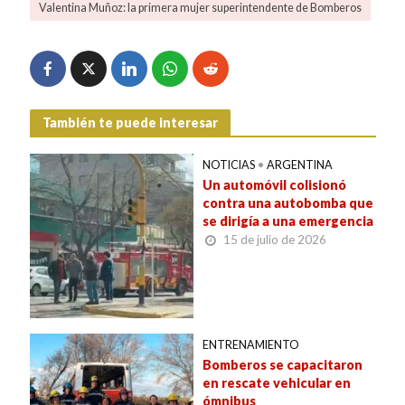
Valentina Muñoz: la primera mujer superintendente de Bomberos
También te puede interesar
NOTICIAS
•
ARGENTINA
Un automóvil colisionó
contra una autobomba que
se dirigía a una emergencia
15 de julio de 2026
ENTRENAMIENTO
Bomberos se capacitaron
en rescate vehicular en
ómnibus