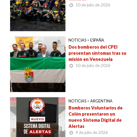
10 de julio de 2026
NOTICIAS
•
ESPAÑA
Dos bomberos del CPEI
presentan síntomas tras su
misión en Venezuela
10 de julio de 2026
NOTICIAS
•
ARGENTINA
Bomberos Voluntarios de
Colón presentaron un
nuevo Sistema Digital de
Alertas
9 de julio de 2026