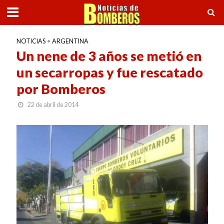
NOTICIAS
•
ARGENTINA
Un nene de 3 años se metió en
un secarropas y fue rescatado
por Bomberos
22 de abril de 2014