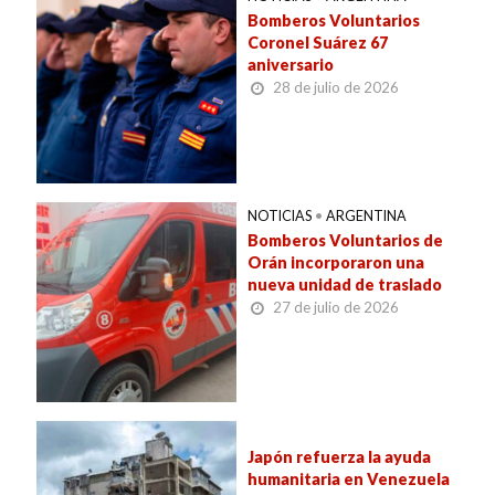
Bomberos Voluntarios
Coronel Suárez 67
aniversario
28 de julio de 2026
NOTICIAS
•
ARGENTINA
Bomberos Voluntarios de
Orán incorporaron una
nueva unidad de traslado
27 de julio de 2026
Japón refuerza la ayuda
humanitaria en Venezuela