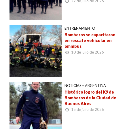
27 de julio de 2026
ENTRENAMIENTO
Bomberos se capacitaron
en rescate vehicular en
ómnibus
10 de julio de 2026
NOTICIAS
•
ARGENTINA
Histórico logro del K9 de
Bomberos de la Ciudad de
Buenos Aires
15 de julio de 2026