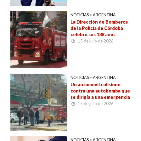
NOTICIAS
•
ARGENTINA
La Dirección de Bomberos
de la Policía de Córdoba
celebró sus 138 años
15 de julio de 2026
NOTICIAS
•
ARGENTINA
Un automóvil colisionó
contra una autobomba que
se dirigía a una emergencia
15 de julio de 2026
NOTICIAS
•
ARGENTINA