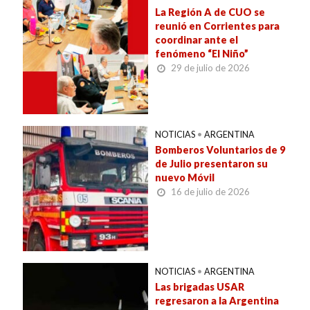
La Región A de CUO se
reunió en Corrientes para
coordinar ante el
fenómeno “El Niño”
29 de julio de 2026
NOTICIAS
•
ARGENTINA
Bomberos Voluntarios de 9
de Julio presentaron su
nuevo Móvil
16 de julio de 2026
NOTICIAS
•
ARGENTINA
Las brigadas USAR
regresaron a la Argentina