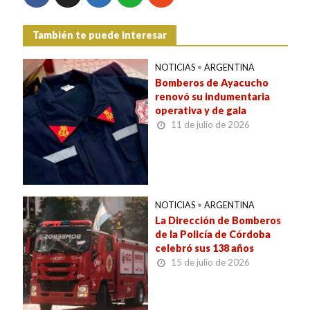
También te puede interesar
NOTICIAS
•
ARGENTINA
Bomberos de Ayacucho
renovó su indumentaria
operativa y de gala
11 de julio de 2026
NOTICIAS
•
ARGENTINA
La Dirección de Bomberos
de la Policía de Córdoba
celebró sus 138 años
15 de julio de 2026