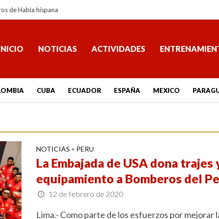
ros de Habla hispana
INICIO
NOTICIAS
ACTIVIDADES
ENTRENAMIEN
LOMBIA
CUBA
ECUADOR
ESPAÑA
MEXICO
PARAG
NOTICIAS
PERU
•
La Embajada de USA dona trajes 
equipamiento a Bomberos del P
12 de febrero de 2020
Lima.- Como parte de los esfuerzos por mejorar l