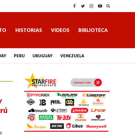
TO
HISTORIAS
VIDEOS
BIBLIOTECA
UAY
PERU
URUGUAY
VENEZUELA
y
erú
a