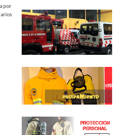
a por
arios