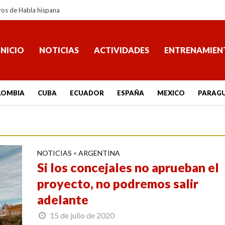
ros de Habla hispana
INICIO
NOTICIAS
ACTIVIDADES
ENTRENAMIEN
LOMBIA
CUBA
ECUADOR
ESPAÑA
MEXICO
PARAG
NOTICIAS
ARGENTINA
•
Si los concejales no aprueban el
proyecto, no podremos salir
adelante
15 de julio de 2020