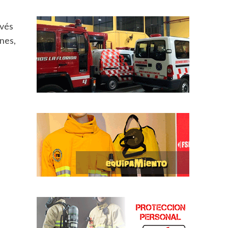
avés
nes,