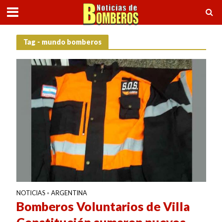
Tag - mundo bomberos
NOTICIAS
ARGENTINA
•
Bomberos Voluntarios de Villa
Constitución sumaron nuevos