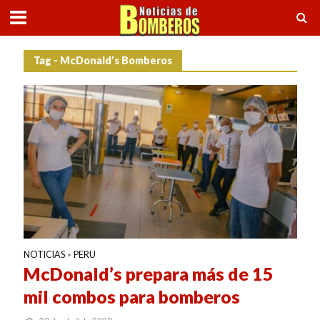
Tag - McDonald’s Bomberos
NOTICIAS
PERU
•
McDonald’s prepara más de 15
mil combos para bomberos