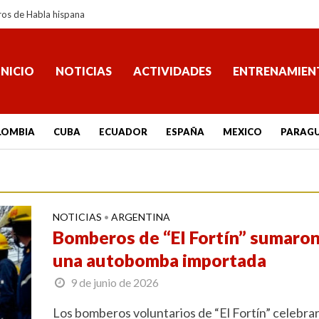
ros de Habla hispana
INICIO
NOTICIAS
ACTIVIDADES
ENTRENAMIEN
LOMBIA
CUBA
ECUADOR
ESPAÑA
MEXICO
PARAG
NOTICIAS
ARGENTINA
•
Bomberos de “El Fortín” sumaro
una autobomba importada
9 de junio de 2026
Los bomberos voluntarios de “El Fortín” celebra