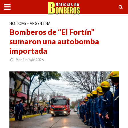
NOTICIAS
•
ARGENTINA
Bomberos de “El Fortín”
sumaron una autobomba
importada
9 de junio de 2026