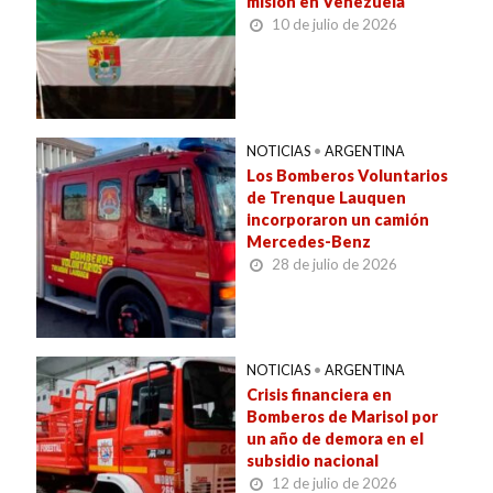
misión en Venezuela
10 de julio de 2026
NOTICIAS
•
ARGENTINA
Los Bomberos Voluntarios
de Trenque Lauquen
incorporaron un camión
Mercedes-Benz
28 de julio de 2026
NOTICIAS
•
ARGENTINA
Crisis financiera en
Bomberos de Marisol por
un año de demora en el
subsidio nacional
12 de julio de 2026