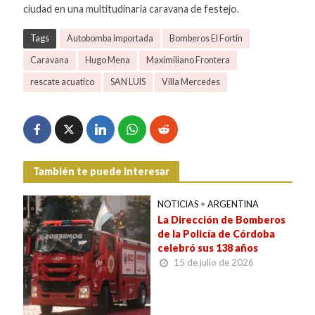
ciudad en una multitudinaria caravana de festejo.
Tags
Autobomba importada
Bomberos El Fortín
Caravana
Hugo Mena
Maximiliano Frontera
rescate acuatico
SAN LUIS
Villa Mercedes
También te puede interesar
NOTICIAS
•
ARGENTINA
La Dirección de Bomberos
de la Policía de Córdoba
celebró sus 138 años
15 de julio de 2026