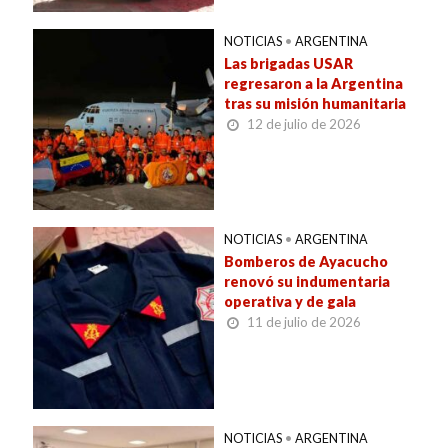
NOTICIAS
•
ARGENTINA
Las brigadas USAR
regresaron a la Argentina
tras su misión humanitaria
12 de julio de 2026
NOTICIAS
•
ARGENTINA
Bomberos de Ayacucho
renovó su indumentaria
operativa y de gala
11 de julio de 2026
NOTICIAS
•
ARGENTINA