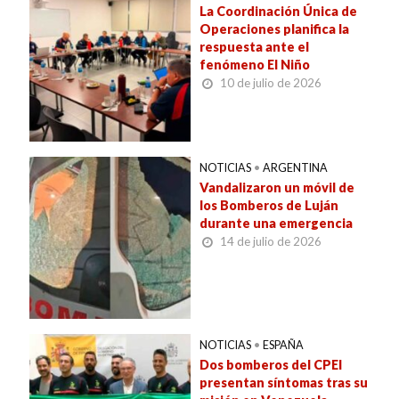
La Coordinación Única de
Operaciones planifica la
respuesta ante el
fenómeno El Niño
10 de julio de 2026
NOTICIAS
•
ARGENTINA
Vandalizaron un móvil de
los Bomberos de Luján
durante una emergencia
14 de julio de 2026
NOTICIAS
•
ESPAÑA
Dos bomberos del CPEI
presentan síntomas tras su