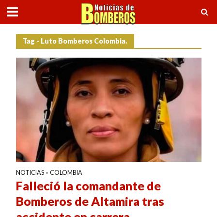
Tag - Luto Bomberos Colombia.
NOTICIAS
COLOMBIA
•
Falleció la comandante de
Bomberos de Altamira tras
accidente en carrera