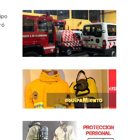
ipo
ró