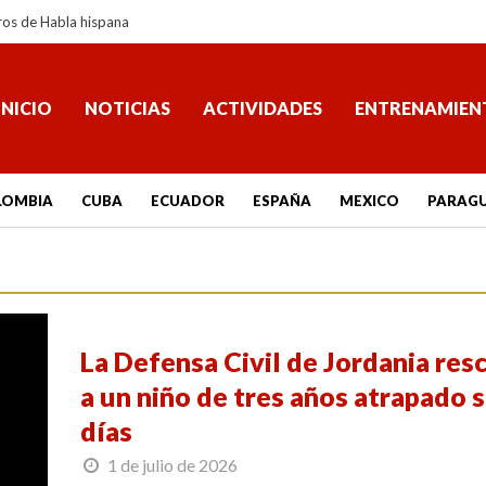
ros de Habla hispana
INICIO
NOTICIAS
ACTIVIDADES
ENTRENAMIEN
LOMBIA
CUBA
ECUADOR
ESPAÑA
MEXICO
PARAG
La Defensa Civil de Jordania res
a un niño de tres años atrapado s
días
1 de julio de 2026