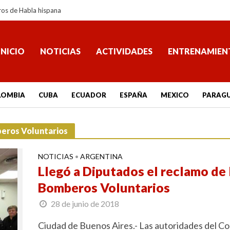
ros de Habla hispana
INICIO
NOTICIAS
ACTIVIDADES
ENTRENAMIEN
LOMBIA
CUBA
ECUADOR
ESPAÑA
MEXICO
PARAG
beros Voluntarios
NOTICIAS
ARGENTINA
•
Llegó a Diputados el reclamo de 
Bomberos Voluntarios
28 de junio de 2018
Ciudad de Buenos Aires.- Las autoridades del C