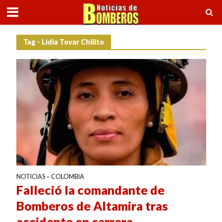
Tag - Lidia Tovar Chilito
NOTICIAS
COLOMBIA
•
Falleció la comandante de
Bomberos de Altamira tras
accidente en carrera