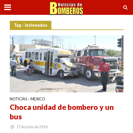
Tag - lesionados
NOTICIAS
MEXICO
•
Choca unidad de bombero y un
bus
17 de junio de 2014