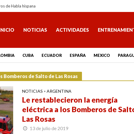
ros de Habla hispana
INICIO
NOTICIAS
ACTIVIDADES
ENTRENAMIEN
LOMBIA
CUBA
ECUADOR
ESPAÑA
MEXICO
PARAG
 los Bomberos de Salto de Las Rosas
NOTICIAS
ARGENTINA
•
Le restablecieron la energía
eléctrica a los Bomberos de Salt
Las Rosas
13 de julio de 2019