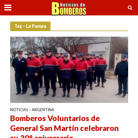
Tag - La Pampa
NOTICIAS
ARGENTINA
•
Bomberos Voluntarios de
General San Martín celebraron
su 30° aniversario