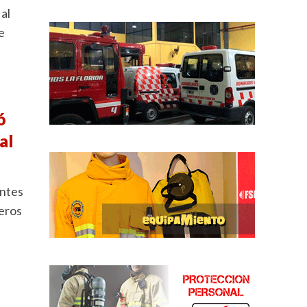
al
e
ó
al
entes
beros