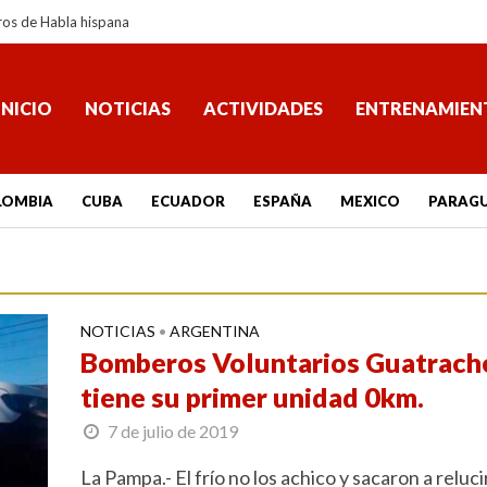
ros de Habla hispana
INICIO
NOTICIAS
ACTIVIDADES
ENTRENAMIEN
LOMBIA
CUBA
ECUADOR
ESPAÑA
MEXICO
PARAG
NOTICIAS
ARGENTINA
•
Bomberos Voluntarios Guatrach
tiene su primer unidad 0km.
7 de julio de 2019
La Pampa.- El frío no los achico y sacaron a relucir