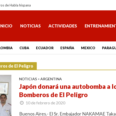
ros de Habla hispana
INICIO
NOTICIAS
ACTIVIDADES
ENTRENAMIEN
LOMBIA
CUBA
ECUADOR
ESPAÑA
MEXICO
PARAG
ros de El Peligro
NOTICIAS
ARGENTINA
•
Japón donará una autobomba a l
Bomberos de El Peligro
10 de febrero de 2020
Buenos Aires.- El Sr. Embajador NAKAMAE Taka