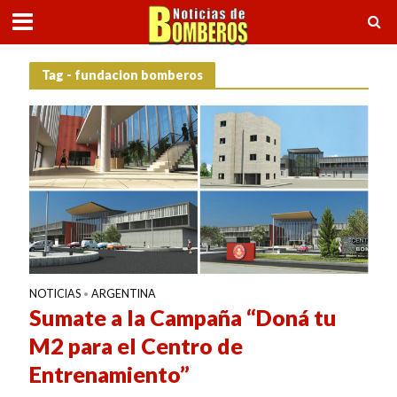
Tag - fundacion bomberos
NOTICIAS
ARGENTINA
•
Sumate a la Campaña “Doná tu
M2 para el Centro de
Entrenamiento”