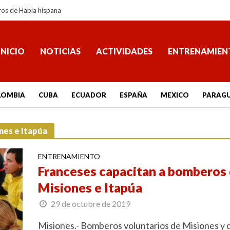
ros de Habla hispana
INICIO
NOTICIAS
ACTIVIDADES
ENTRENAMIEN
LOMBIA
CUBA
ECUADOR
ESPAÑA
MEXICO
PARAG
nes e Itapúa
ENTRENAMIENTO
Franceses capacitan a bomberos
Misiones e Itapúa
29 de octubre de 2019
Misiones.- Bomberos voluntarios de Misiones y 