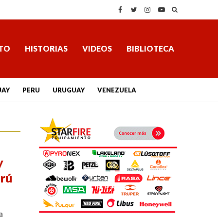
TO
HISTORIAS
VIDEOS
BIBLIOTECA
UAY
PERU
URUGUAY
VENEZUELA
y
erú
a