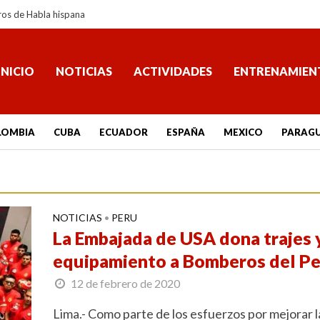
ros de Habla hispana
INICIO
NOTICIAS
ACTIVIDADES
ENTRENAMIEN
LOMBIA
CUBA
ECUADOR
ESPAÑA
MEXICO
PARAG
NOTICIAS
PERU
•
La Embajada de USA dona trajes 
equipamiento a Bomberos del P
12 de febrero de 2020
Lima.- Como parte de los esfuerzos por mejorar l