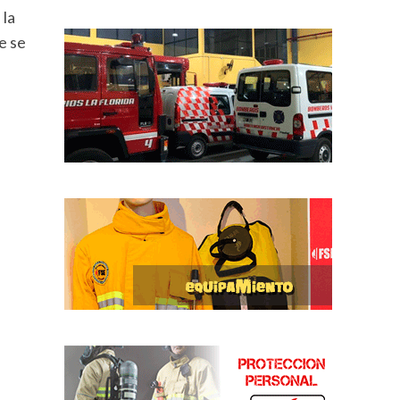
 la
e se