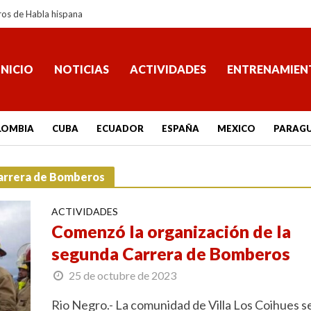
ros de Habla hispana
INICIO
NOTICIAS
ACTIVIDADES
ENTRENAMIEN
LOMBIA
CUBA
ECUADOR
ESPAÑA
MEXICO
PARAG
Carrera de Bomberos
ACTIVIDADES
Comenzó la organización de la
segunda Carrera de Bomberos
25 de octubre de 2023
Rio Negro.- La comunidad de Villa Los Coihues s