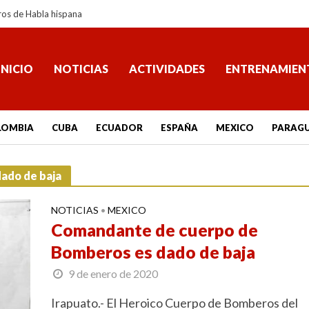
ros de Habla hispana
INICIO
NOTICIAS
ACTIVIDADES
ENTRENAMIEN
LOMBIA
CUBA
ECUADOR
ESPAÑA
MEXICO
PARAG
ado de baja
NOTICIAS
MEXICO
•
Comandante de cuerpo de
Bomberos es dado de baja
9 de enero de 2020
Irapuato.- El Heroico Cuerpo de Bomberos del