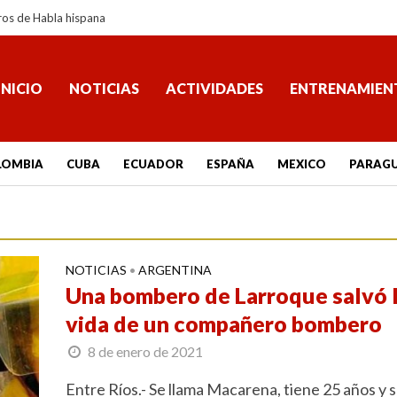
ros de Habla hispana
INICIO
NOTICIAS
ACTIVIDADES
ENTRENAMIEN
LOMBIA
CUBA
ECUADOR
ESPAÑA
MEXICO
PARAG
NOTICIAS
ARGENTINA
•
Una bombero de Larroque salvó 
vida de un compañero bombero
8 de enero de 2021
Entre Ríos.- Se llama Macarena, tiene 25 años y 