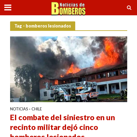
Tag - bomberos lesionados
NOTICIAS
CHILE
•
El combate del siniestro en un
recinto militar dejó cinco
bomberos lesionados