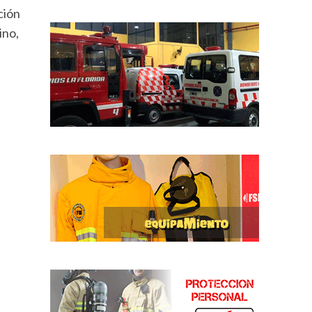
ción
ino,