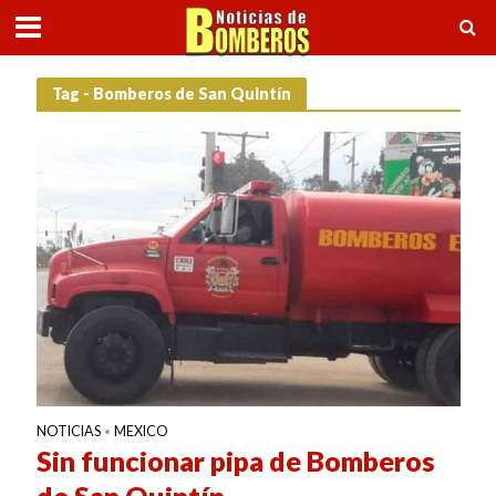
Tag - Bomberos de San Quintín
NOTICIAS
MEXICO
•
Sin funcionar pipa de Bomberos
de San Quintín