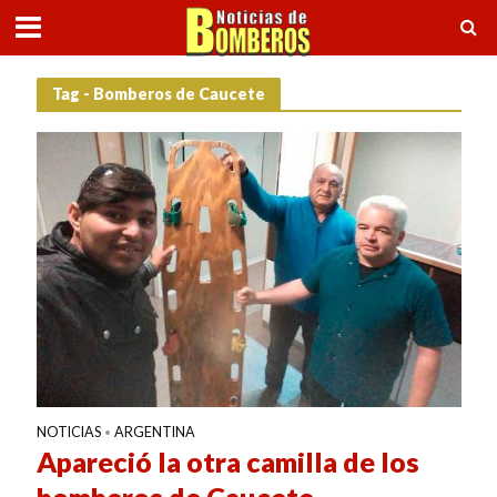
Tag - Bomberos de Caucete
NOTICIAS
ARGENTINA
•
Apareció la otra camilla de los
bomberos de Caucete