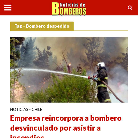
Tag - Bombero despedido
NOTICIAS
CHILE
•
Empresa reincorpora a bombero
desvinculado por asistir a
incendios