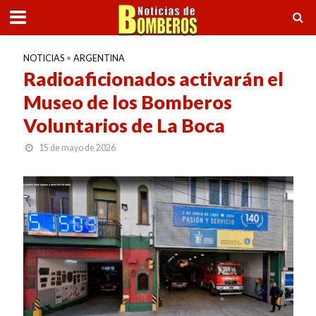
NOTICIAS
•
ARGENTINA
Radioaficionados activarán el
Museo de los Bomberos
Voluntarios de La Boca
15 de mayo de 2026