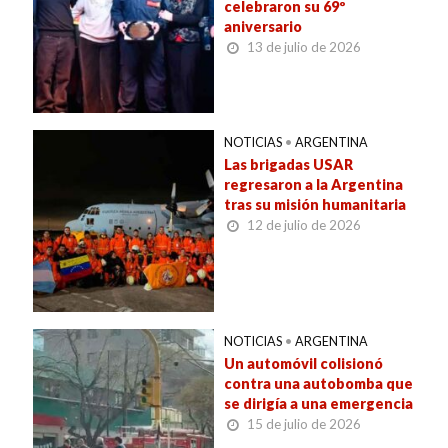
celebraron su 69º
aniversario
13 de julio de 2026
NOTICIAS
•
ARGENTINA
Las brigadas USAR
regresaron a la Argentina
tras su misión humanitaria
12 de julio de 2026
NOTICIAS
•
ARGENTINA
Un automóvil colisionó
contra una autobomba que
se dirigía a una emergencia
15 de julio de 2026