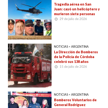
Tragedia aérea en San
Juan: cayó un helicóptero y
murieron siete personas
29 de julio de 2026
NOTICIAS
•
ARGENTINA
La Dirección de Bomberos
de la Policía de Córdoba
celebró sus 138 años
15 de julio de 2026
NOTICIAS
•
ARGENTINA
Bomberos Voluntarios de
General Rodríguez