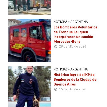
NOTICIAS
•
ARGENTINA
Los Bomberos Voluntarios
de Trenque Lauquen
incorporaron un camión
Mercedes-Benz
28 de julio de 2026
NOTICIAS
•
ARGENTINA
Histórico logro del K9 de
Bomberos de la Ciudad de
Buenos Aires
15 de julio de 2026