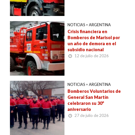
NOTICIAS
•
ARGENTINA
Crisis financiera en
Bomberos de Marisol por
un año de demora en el
subsidio nacional
12 de julio de 2026
NOTICIAS
•
ARGENTINA
Bomberos Voluntarios de
General San Martín
celebraron su 30°
aniversario
27 de julio de 2026