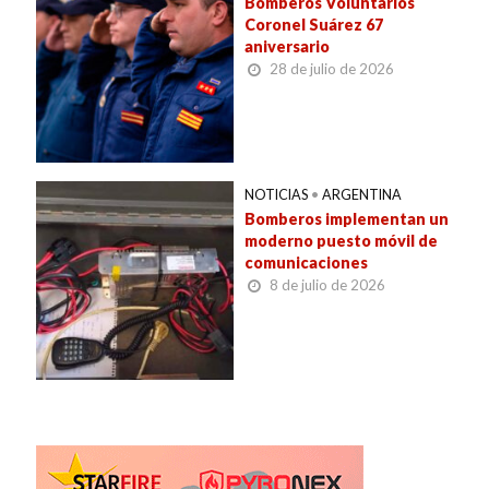
Bomberos Voluntarios
Coronel Suárez 67
aniversario
28 de julio de 2026
NOTICIAS
•
ARGENTINA
Bomberos implementan un
moderno puesto móvil de
comunicaciones
8 de julio de 2026