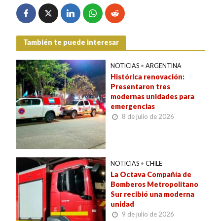
También te puede interesar
NOTICIAS
•
ARGENTINA
Histórica renovación:
Presentaron tres
modernas unidades para
emergencias
8 de julio de 2026
NOTICIAS
•
CHILE
La Octava Compañía de
Bomberos Metropolitano
Sur recibió una moderna
unidad
9 de julio de 2026