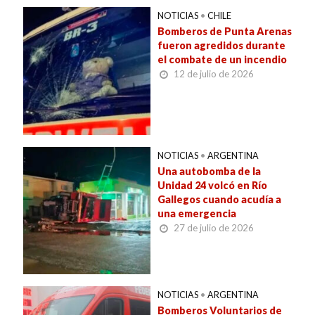
NOTICIAS
•
CHILE
Bomberos de Punta Arenas
fueron agredidos durante
el combate de un incendio
12 de julio de 2026
NOTICIAS
•
ARGENTINA
Una autobomba de la
Unidad 24 volcó en Río
Gallegos cuando acudía a
una emergencia
27 de julio de 2026
NOTICIAS
•
ARGENTINA
Bomberos Voluntarios de