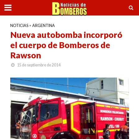
NOTICIAS
•
ARGENTINA
Nueva autobomba incorporó
el cuerpo de Bomberos de
Rawson
15 de septiembre de 2014