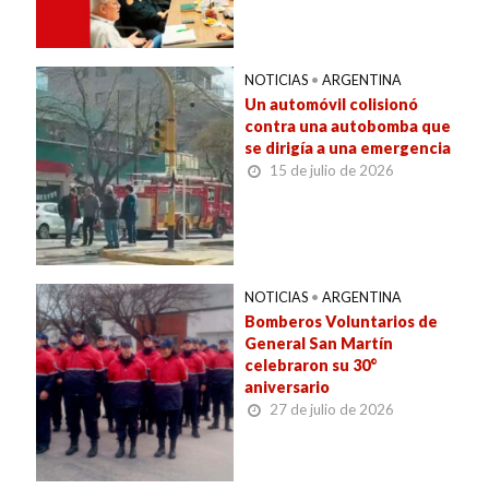
NOTICIAS
•
ARGENTINA
Un automóvil colisionó
contra una autobomba que
se dirigía a una emergencia
15 de julio de 2026
NOTICIAS
•
ARGENTINA
Bomberos Voluntarios de
General San Martín
celebraron su 30°
aniversario
27 de julio de 2026