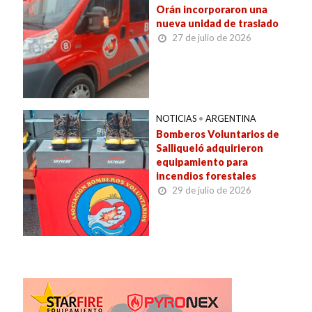
Orán incorporaron una
nueva unidad de traslado
27 de julio de 2026
NOTICIAS
•
ARGENTINA
Bomberos Voluntarios de
Salliqueló adquirieron
equipamiento para
incendios forestales
29 de julio de 2026