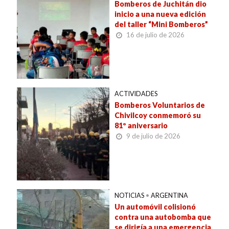
Bomberos de Juchitán dio
inicio a una nueva edición
del taller “Mini Bomberos”
16 de julio de 2026
ACTIVIDADES
Bomberos Voluntarios de
Chivilcoy conmemoró su
81º aniversario
9 de julio de 2026
NOTICIAS
•
ARGENTINA
Un automóvil colisionó
contra una autobomba que
se dirigía a una emergencia