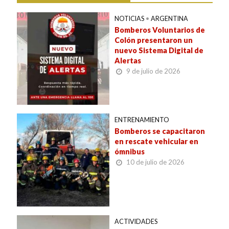
NOTICIAS
•
ARGENTINA
Bomberos Voluntarios de
Colón presentaron un
nuevo Sistema Digital de
Alertas
9 de julio de 2026
ENTRENAMIENTO
Bomberos se capacitaron
en rescate vehicular en
ómnibus
10 de julio de 2026
ACTIVIDADES