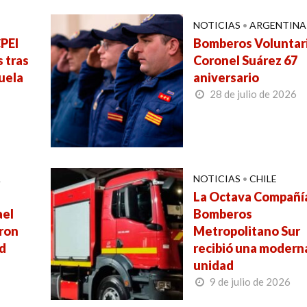
NOTICIAS
•
ARGENTINA
PEI
Bomberos Voluntar
 tras
Coronel Suárez 67
uela
aniversario
28 de julio de 2026
A
NOTICIAS
•
CHILE
La Octava Compañí
ael
Bomberos
ron
Metropolitano Sur
d
recibió una modern
unidad
9 de julio de 2026