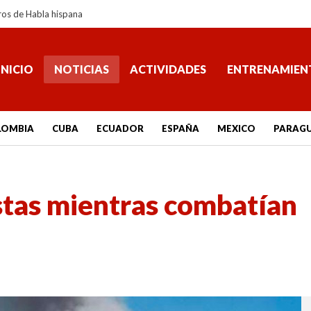
ros de Habla hispana
INICIO
NOTICIAS
ACTIVIDADES
ENTRENAMIEN
LOMBIA
CUBA
ECUADOR
ESPAÑA
MEXICO
PARAG
stas mientras combatían