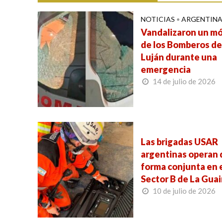
NOTICIAS
•
ARGENTIN
Vandalizaron un mó
de los Bomberos de
Luján durante una
emergencia
14 de julio de 2026
Las brigadas USAR
argentinas operan 
forma conjunta en 
Sector B de La Guai
10 de julio de 2026