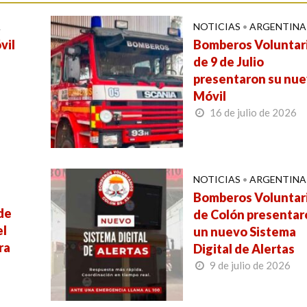
A
NOTICIAS
•
ARGENTINA
vil
Bomberos Voluntar
de 9 de Julio
presentaron su nu
Móvil
16 de julio de 2026
NOTICIAS
•
ARGENTINA
Bomberos Voluntar
de
de Colón presentar
el
un nuevo Sistema
ra
Digital de Alertas
9 de julio de 2026