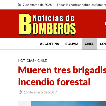
7 de agosto de 2026
Todas las noticias sobre los Bombe
ARGENTINA
BOLIVIA
CHILE
CO
NOTICIAS
•
CHILE
Mueren tres brigadi
incendio forestal
15 de enero de 2017