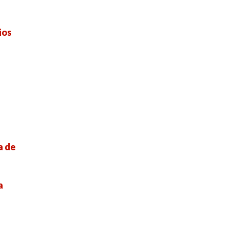
ios
a de
a