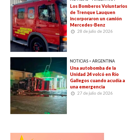
Los Bomberos Voluntarios
de Trenque Lauquen
incorporaron un camión
Mercedes-Benz
28 de julio de 2026
NOTICIAS
•
ARGENTINA
Una autobomba de la
Unidad 24 volcó en Río
Gallegos cuando acudía a
una emergencia
27 de julio de 2026