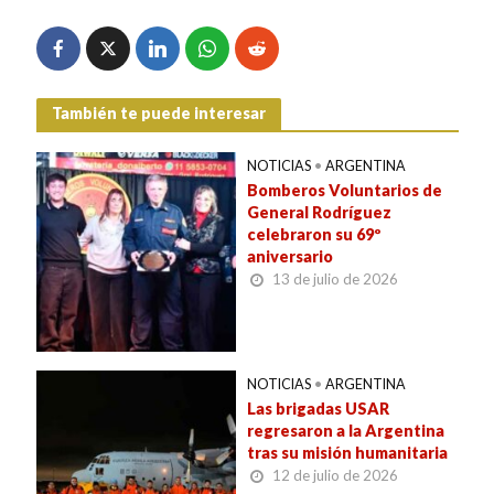
También te puede interesar
NOTICIAS
•
ARGENTINA
Bomberos Voluntarios de
General Rodríguez
celebraron su 69º
aniversario
13 de julio de 2026
NOTICIAS
•
ARGENTINA
Las brigadas USAR
regresaron a la Argentina
tras su misión humanitaria
12 de julio de 2026