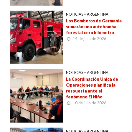
NOTICIAS
•
ARGENTINA
Los Bomberos de Germania
sumarán una autobomba
forestal cero kilómetro
14 de julio de 2026
NOTICIAS
•
ARGENTINA
La Coordinación Única de
Operaciones planifica la
respuesta ante el
fenómeno El Niño
10 de julio de 2026
NOTICIAS
•
ARGENTINA