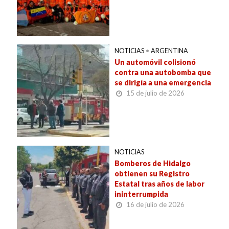
NOTICIAS
•
ARGENTINA
Un automóvil colisionó
contra una autobomba que
se dirigía a una emergencia
15 de julio de 2026
NOTICIAS
Bomberos de Hidalgo
obtienen su Registro
Estatal tras años de labor
ininterrumpida
16 de julio de 2026