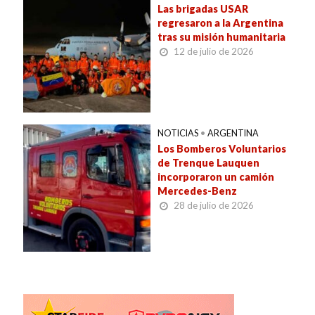
Las brigadas USAR
regresaron a la Argentina
tras su misión humanitaria
12 de julio de 2026
NOTICIAS
•
ARGENTINA
Los Bomberos Voluntarios
de Trenque Lauquen
incorporaron un camión
Mercedes-Benz
28 de julio de 2026