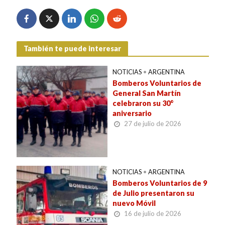
También te puede interesar
NOTICIAS
•
ARGENTINA
Bomberos Voluntarios de
General San Martín
celebraron su 30°
aniversario
27 de julio de 2026
NOTICIAS
•
ARGENTINA
Bomberos Voluntarios de 9
de Julio presentaron su
nuevo Móvil
16 de julio de 2026