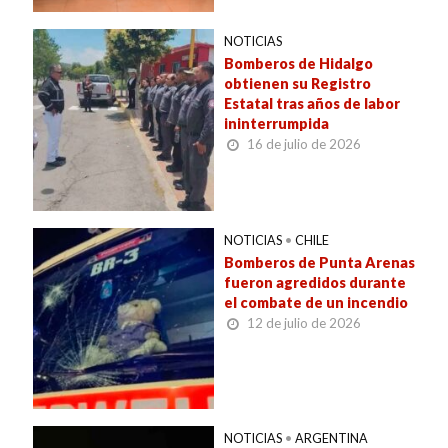
NOTICIAS
Bomberos de Hidalgo
obtienen su Registro
Estatal tras años de labor
ininterrumpida
16 de julio de 2026
NOTICIAS
•
CHILE
Bomberos de Punta Arenas
fueron agredidos durante
el combate de un incendio
12 de julio de 2026
NOTICIAS
•
ARGENTINA