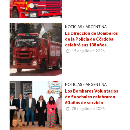
NOTICIAS
•
ARGENTINA
La Dirección de Bomberos
de la Policía de Córdoba
celebró sus 138 años
15 de julio de 2026
NOTICIAS
•
ARGENTINA
Los Bomberos Voluntarios
de Sunchales celebraron
60 años de servicio
28 de julio de 2026