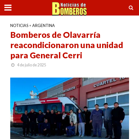
NOTICIAS
•
ARGENTINA
Bomberos de Olavarría
reacondicionaron una unidad
para General Cerri
4 de julio de 2025