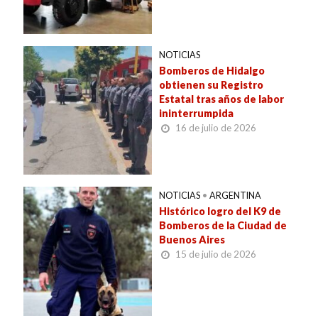
NOTICIAS
Bomberos de Hidalgo
obtienen su Registro
Estatal tras años de labor
ininterrumpida
16 de julio de 2026
NOTICIAS
•
ARGENTINA
Histórico logro del K9 de
Bomberos de la Ciudad de
Buenos Aires
15 de julio de 2026