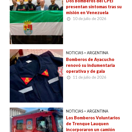
Dos bomberos del CPEI
presentan síntomas tras su
misión en Venezuela
10 de julio de 2026
NOTICIAS
•
ARGENTINA
Bomberos de Ayacucho
renovó su indumentaria
operativa y de gala
11 de julio de 2026
NOTICIAS
•
ARGENTINA
Los Bomberos Voluntarios
de Trenque Lauquen
incorporaron un camión