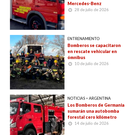
Mercedes-Benz
28 de julio de 2026
ENTRENAMIENTO
Bomberos se capacitaron
en rescate vehicular en
ómnibus
10 de julio de 2026
NOTICIAS
•
ARGENTINA
Los Bomberos de Germania
sumarán una autobomba
forestal cero kilómetro
14 de julio de 2026