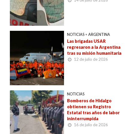
NOTICIAS
•
ARGENTINA
Las brigadas USAR
regresaron a la Argentina
tras su misión humanitaria
12 de julio de 2026
NOTICIAS
Bomberos de Hidalgo
obtienen su Registro
Estatal tras años de labor
ininterrumpida
16 de julio de 2026