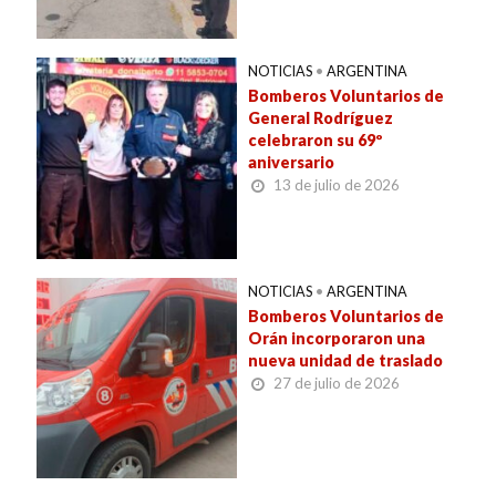
NOTICIAS
•
ARGENTINA
Bomberos Voluntarios de
General Rodríguez
celebraron su 69º
aniversario
13 de julio de 2026
NOTICIAS
•
ARGENTINA
Bomberos Voluntarios de
Orán incorporaron una
nueva unidad de traslado
27 de julio de 2026