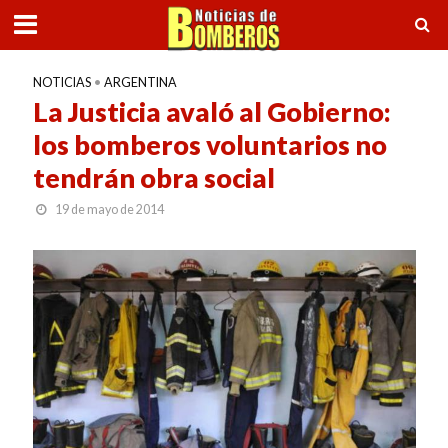
NOTICIAS
•
ARGENTINA
La Justicia avaló al Gobierno:
los bomberos voluntarios no
tendrán obra social
19 de mayo de 2014