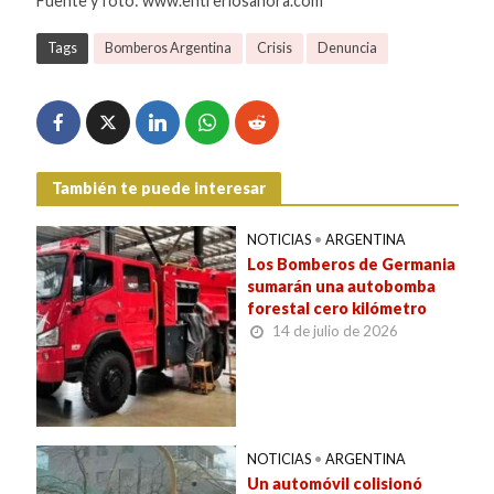
Fuente y foto: www.entreriosahora.com
Tags
Bomberos Argentina
Crisis
Denuncia
También te puede interesar
NOTICIAS
•
ARGENTINA
Los Bomberos de Germania
sumarán una autobomba
forestal cero kilómetro
14 de julio de 2026
NOTICIAS
•
ARGENTINA
Un automóvil colisionó