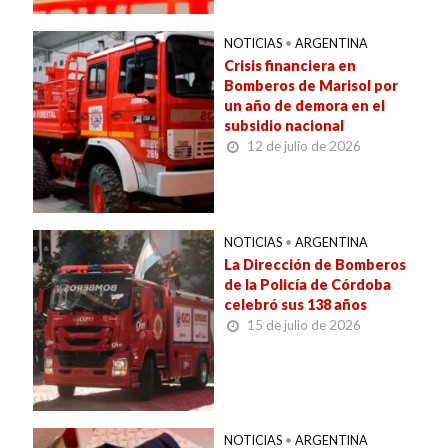
NOTICIAS
•
ARGENTINA
Crisis financiera en
Bomberos de Marisol por
un año de demora en el
subsidio nacional
12 de julio de 2026
NOTICIAS
•
ARGENTINA
La Dirección de Bomberos
de la Policía de Córdoba
celebró sus 138 años
15 de julio de 2026
NOTICIAS
•
ARGENTINA