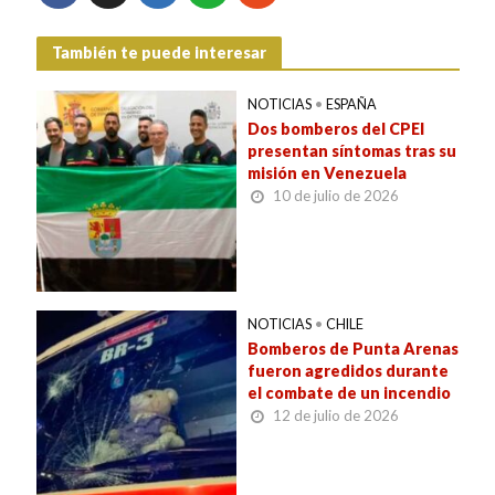
También te puede interesar
NOTICIAS
•
ESPAÑA
Dos bomberos del CPEI
presentan síntomas tras su
misión en Venezuela
10 de julio de 2026
NOTICIAS
•
CHILE
Bomberos de Punta Arenas
fueron agredidos durante
el combate de un incendio
12 de julio de 2026