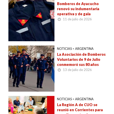
Bomberos de Ayacucho
renovó su indumentaria
operativa y de gala
11 de julio de 2026
NOTICIAS
•
ARGENTINA
La Asociación de Bomberos
Voluntarios de 9 de Julio
conmemoró sus 80 años
13 de julio de 2026
NOTICIAS
•
ARGENTINA
La Región A de CUO se
reunió en Corrientes para