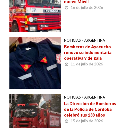
nuevo Móvil
16 de julio de 2026
NOTICIAS
•
ARGENTINA
Bomberos de Ayacucho
renovó su indumentaria
operativa y de gala
11 de julio de 2026
NOTICIAS
•
ARGENTINA
La Dirección de Bomberos
de la Policía de Córdoba
celebró sus 138 años
15 de julio de 2026