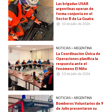
Las brigadas USAR
argentinas operan de
forma conjunta en el
Sector B de La Guaira
10 de julio de 2026
NOTICIAS
•
ARGENTINA
La Coordinación Única de
Operaciones planifica la
respuesta ante el
fenómeno El Niño
10 de julio de 2026
NOTICIAS
•
ARGENTINA
Bomberos Voluntarios de 9
de Julio presentaron su