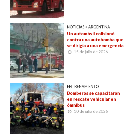
NOTICIAS
•
ARGENTINA
Un automóvil colisionó
contra una autobomba que
se dirigía a una emergencia
15 de julio de 2026
ENTRENAMIENTO
Bomberos se capacitaron
en rescate vehicular en
ómnibus
10 de julio de 2026