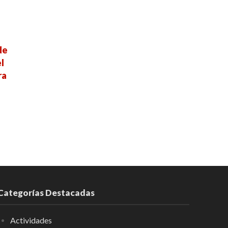
de
l
ra
Categorías Destacadas
Actividades