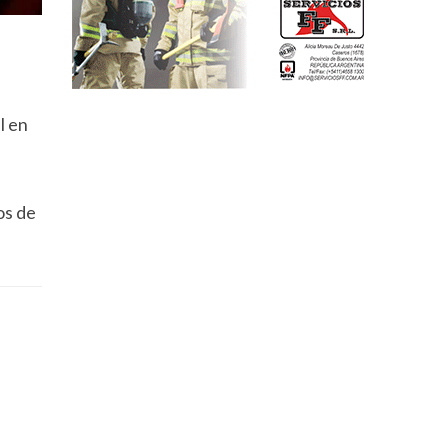
l en
os de