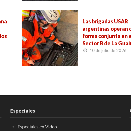
ana
Las brigadas USAR
s
argentinas operan 
ios
forma conjunta en e
Sector B de La Guai
10 de julio de 2026
Especiales
Especiales en Video