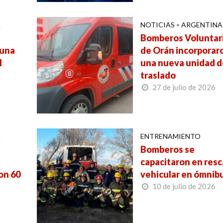
A
NOTICIAS
•
ARGENTINA
Bomberos Voluntar
 una
de Orán incorporar
l
una nueva unidad d
traslado
27 de julio de 2026
A
ENTRENAMIENTO
Bomberos se
capacitaron en res
on 60
vehicular en ómnib
10 de julio de 2026