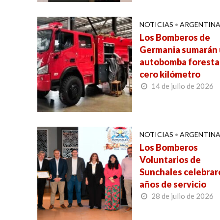
NOTICIAS
•
ARGENTIN
Los Bomberos de
Germania sumarán
autobomba foresta
cero kilómetro
14 de julio de 2026
NOTICIAS
•
ARGENTIN
Los Bomberos
Voluntarios de
Sunchales celebrar
años de servicio
28 de julio de 2026