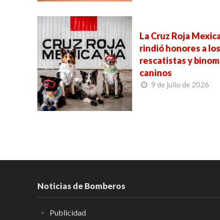
La Cruz Roja Mexic
rindió honores a lo
rescatistas y binom
caninos
9 de julio de 2026
Noticias de Bomberos
Publicidad