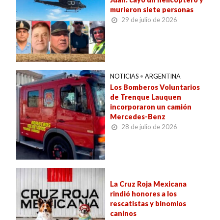
murieron siete personas
29 de julio de 2026
NOTICIAS
•
ARGENTINA
Los Bomberos Voluntarios
de Trenque Lauquen
incorporaron un camión
Mercedes-Benz
28 de julio de 2026
La Cruz Roja Mexicana
rindió honores a los
rescatistas y binomios
caninos