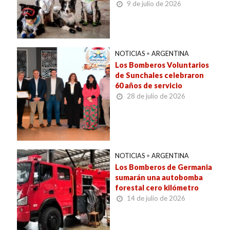
9 de julio de 2026
NOTICIAS
•
ARGENTINA
Los Bomberos Voluntarios
de Sunchales celebraron
60 años de servicio
28 de julio de 2026
NOTICIAS
•
ARGENTINA
Los Bomberos de Germania
sumarán una autobomba
forestal cero kilómetro
14 de julio de 2026