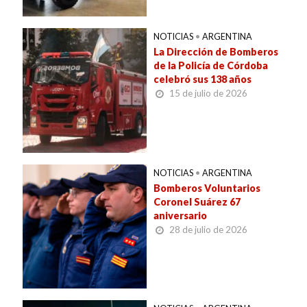
NOTICIAS
•
ARGENTINA
La Dirección de Bomberos
de la Policía de Córdoba
celebró sus 138 años
15 de julio de 2026
NOTICIAS
•
ARGENTINA
Bomberos Voluntarios
Coronel Suárez 67
aniversario
28 de julio de 2026