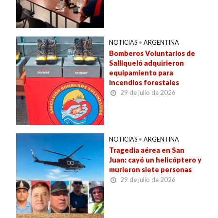
NOTICIAS
•
ARGENTINA
Bomberos Voluntarios de
Salliqueló adquirieron
equipamiento para
incendios forestales
29 de julio de 2026
NOTICIAS
•
ARGENTINA
Tragedia aérea en San
Juan: cayó un helicóptero y
murieron siete personas
29 de julio de 2026