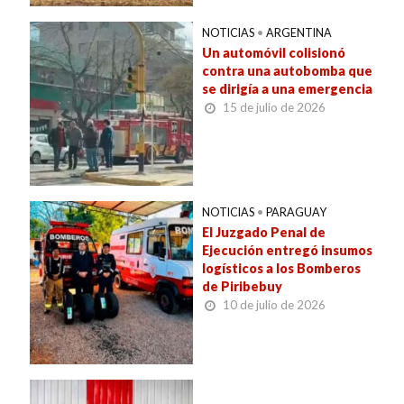
NOTICIAS
•
ARGENTINA
Un automóvil colisionó
contra una autobomba que
se dirigía a una emergencia
15 de julio de 2026
NOTICIAS
•
PARAGUAY
El Juzgado Penal de
Ejecución entregó insumos
logísticos a los Bomberos
de Piribebuy
10 de julio de 2026