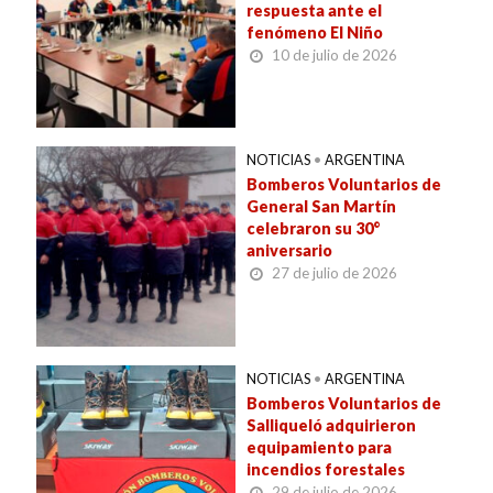
respuesta ante el
fenómeno El Niño
10 de julio de 2026
NOTICIAS
•
ARGENTINA
Bomberos Voluntarios de
General San Martín
celebraron su 30°
aniversario
27 de julio de 2026
NOTICIAS
•
ARGENTINA
Bomberos Voluntarios de
Salliqueló adquirieron
equipamiento para
incendios forestales
29 de julio de 2026