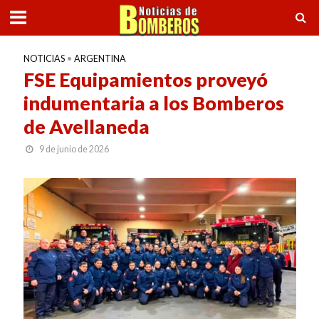
NOTICIAS
•
ARGENTINA
FSE Equipamientos proveyó
indumentaria a los Bomberos
de Avellaneda
9 de junio de 2026