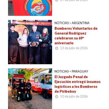
NOTICIAS
•
ARGENTINA
Bomberos Voluntarios de
General Rodríguez
celebraron su 69º
aniversario
13 de julio de 2026
NOTICIAS
•
PARAGUAY
El Juzgado Penal de
Ejecución entregó insumos
logísticos a los Bomberos
de Piribebuy
10 de julio de 2026