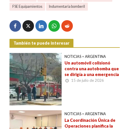
FSE Equipamientos
Indumentaria bomberil
También te puede interesar
NOTICIAS
•
ARGENTINA
Un automóvil colisionó
contra una autobomba que
se dirigía a una emergencia
15 de julio de 2026
NOTICIAS
•
ARGENTINA
La Coordinación Única de
Operaciones planifica la