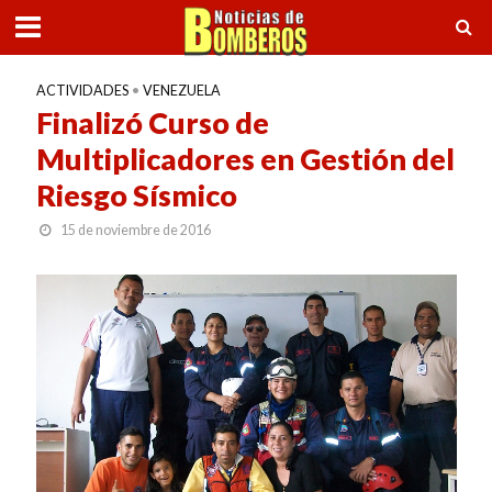
ACTIVIDADES
•
VENEZUELA
Finalizó Curso de
Multiplicadores en Gestión del
Riesgo Sísmico
15 de noviembre de 2016