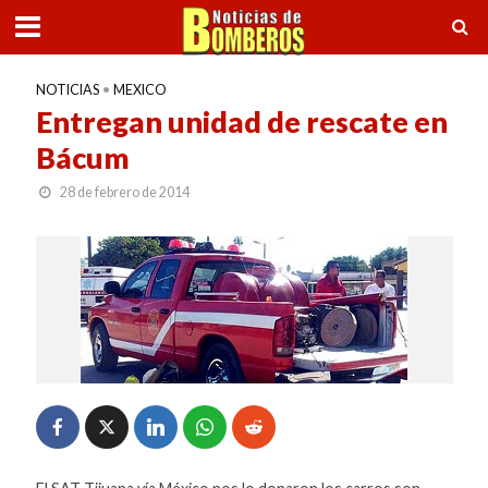
NOTICIAS
•
MEXICO
Entregan unidad de rescate en
Bácum
28 de febrero de 2014