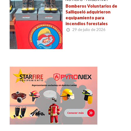
Bomberos Voluntarios de
Salliqueló adquirieron
equipamiento para
incendios forestales
29 de julio de 2026