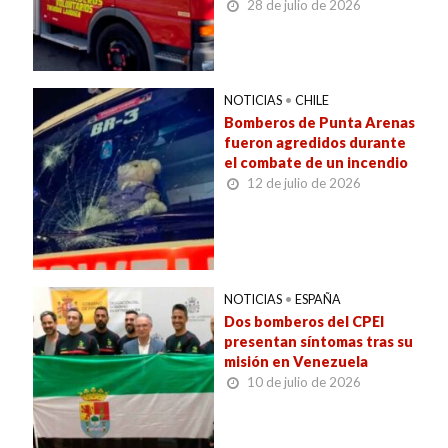
28 de julio de 2026
NOTICIAS
•
CHILE
Bomberos de Punta Arenas
fueron agredidos durante
el combate de un incendio
12 de julio de 2026
NOTICIAS
•
ESPAÑA
Dos bomberos del CPEI
presentan síntomas tras su
misión en Venezuela
10 de julio de 2026