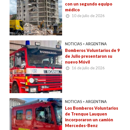
con un segundo equipo
médico
10 de julio de 2026
NOTICIAS
•
ARGENTINA
Bomberos Voluntarios de 9
de Julio presentaron su
nuevo Móvil
16 de julio de 2026
NOTICIAS
•
ARGENTINA
Los Bomberos Voluntarios
de Trenque Lauquen
incorporaron un camión
Mercedes-Benz