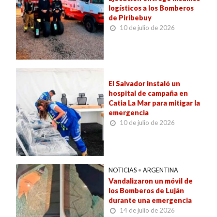
logísticos a los Bomberos
de Piribebuy
10 de julio de 2026
El Salvador instaló un
hospital de campaña en
Catia La Mar para mitigar la
emergencia
10 de julio de 2026
NOTICIAS
•
ARGENTINA
Vandalizaron un móvil de
los Bomberos de Luján
durante una emergencia
14 de julio de 2026