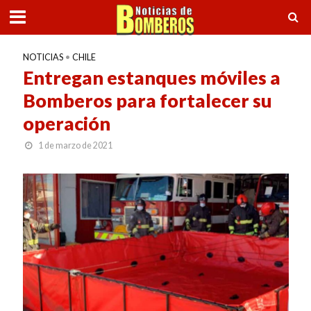
NOTICIAS
•
CHILE
Entregan estanques móviles a
Bomberos para fortalecer su
operación
1 de marzo de 2021