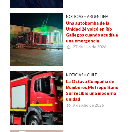
NOTICIAS
•
ARGENTINA
Una autobomba de la
Unidad 24 volcó en Río
Gallegos cuando acudía a
una emergencia
27 de julio de 2026
NOTICIAS
•
CHILE
La Octava Compañía de
Bomberos Metropolitano
Sur recibió una moderna
unidad
9 de julio de 2026